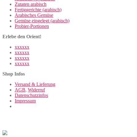
Zutaten arabisch
Fertiggerichte (arabisch)
Arabisches Gemüse
Gemüse eingelegt (arabisch)
Probier-Portionen
Erlebe den Orient!
xxxxxx
xxxxxx
xxxxxx
xxxxxx
Shop Infos
Versand & Lieferung
AGB
,
Widerruf
Datenschutzinfos
Impressum