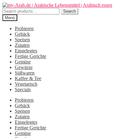
Zur
Zum
Navigation
Inhalt
Search
Search
springen
springen
for:
Menü
Probieren
Gebäck
Speisen
Zutaten
Eingelegtes
Fertige Gerichte
Gemüse
Gewürze
Süßwaren
Kaffee & Tee
Vegetarisch
Specials
Probieren
Gebäck
Speisen
Zutaten
Eingelegtes
Fertige Gerichte
Gemüse