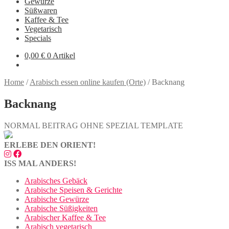
Gewürze
Süßwaren
Kaffee & Tee
Vegetarisch
Specials
0,00
€
0 Artikel
Home
/
Arabisch essen online kaufen (Orte)
/
Backnang
Backnang
NORMAL BEITRAG OHNE SPEZIAL TEMPLATE
ERLEBE DEN ORIENT!
ISS MAL ANDERS!
Arabisches Gebäck
Arabische Speisen & Gerichte
Arabische Gewürze
Arabische Süßigkeiten
Arabischer Kaffee & Tee
Arabisch vegetarisch