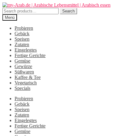
Zur
Zum
Navigation
Inhalt
Search
Search
springen
springen
for:
Menü
Probieren
Gebäck
Speisen
Zutaten
Eingelegtes
Fertige Gerichte
Gemüse
Gewürze
Süßwaren
Kaffee & Tee
Vegetarisch
Specials
Probieren
Gebäck
Speisen
Zutaten
Eingelegtes
Fertige Gerichte
Gemüse