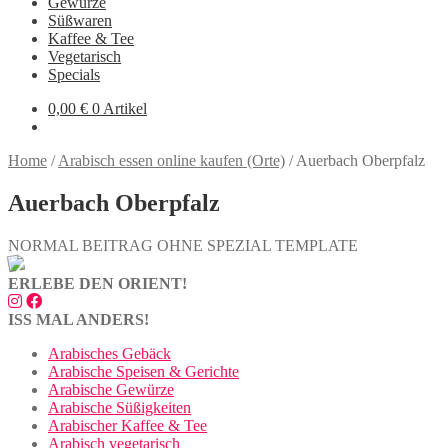
Gewürze
Süßwaren
Kaffee & Tee
Vegetarisch
Specials
0,00
€
0 Artikel
Home
/
Arabisch essen online kaufen (Orte)
/
Auerbach Oberpfalz
Auerbach Oberpfalz
NORMAL BEITRAG OHNE SPEZIAL TEMPLATE
ERLEBE DEN ORIENT!
ISS MAL ANDERS!
Arabisches Gebäck
Arabische Speisen & Gerichte
Arabische Gewürze
Arabische Süßigkeiten
Arabischer Kaffee & Tee
Arabisch vegetarisch