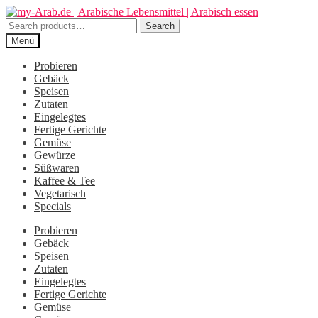
Zur
Zum
Navigation
Inhalt
Search
Search
springen
springen
for:
Menü
Probieren
Gebäck
Speisen
Zutaten
Eingelegtes
Fertige Gerichte
Gemüse
Gewürze
Süßwaren
Kaffee & Tee
Vegetarisch
Specials
Probieren
Gebäck
Speisen
Zutaten
Eingelegtes
Fertige Gerichte
Gemüse