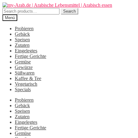
Zur
Zum
Navigation
Inhalt
Search
Search
springen
springen
for:
Menü
Probieren
Gebäck
Speisen
Zutaten
Eingelegtes
Fertige Gerichte
Gemüse
Gewürze
Süßwaren
Kaffee & Tee
Vegetarisch
Specials
Probieren
Gebäck
Speisen
Zutaten
Eingelegtes
Fertige Gerichte
Gemüse